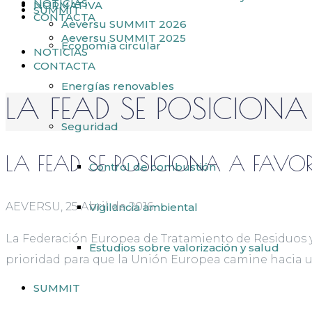
NOTICIAS
NORMATIVA
SUMMIT
CONTACTA
Aeversu SUMMIT 2026
Aeversu SUMMIT 2025
Economía circular
NOTICIAS
CONTACTA
Energías renovables
LA FEAD SE POSICION
Seguridad
LA FEAD SE POSICIONA A FAVO
Control de combustión
AEVERSU, 25 Abril de 2016
Vigilancia ambiental
La Federación Europea de Tratamiento de Residuos y 
Estudios sobre valorización y salud
prioridad para que la Unión Europea camine hacia un
SUMMIT