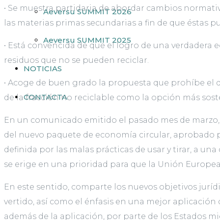
• Se muestra partidaria de abordar cambios normati
Aeversu SUMMIT 2026
las materias primas secundarias a fin de que éstas 
Aeversu SUMMIT 2025
• Está convencida de que el logro de una verdadera 
residuos que no se pueden reciclar.
NOTICIAS
• Acoge de buen grado la propuesta que prohíbe el de
CONTACTA
de la fracción no reciclable como la opción más sost
En un comunicado emitido el pasado mes de marzo, l
del nuevo paquete de economía circular, aprobado p
definida por las malas prácticas de usar y tirar, a u
se erige en una prioridad para que la Unión Europea
En este sentido, comparte los nuevos objetivos jurí
vertido, así como el énfasis en una mejor aplicación 
además de la aplicación, por parte de los Estados m