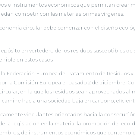
vos e instrumentos económicos que permitan crear mer
puedan competir con las materias primas vírgenes.
economía circular debe comenzar con el diseño ecológ
pósito en vertedero de los residuos susceptibles de s
enible en estos casos.
a Federación Europea de Tratamiento de Residuos y S
or la Comisión Europea el pasado 2 de diciembre. Con
na circular, en la que los residuos sean aprovechados 
 camine hacia una sociedad baja en carbono, eficient
dicamente vinculantes orientados hacia la consecución
de la legislación en la materia, la promoción del eco-
iembros, de instrumentos económicos que contemplen 