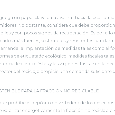
r juega un papel clave para avanzar hacia la economí
sumidores. No obstante, considera que debe proporcion
iles y con pocos signos de recuperación. Es por ello
os más fuertes, sostenibles y resistentes para las m
demanda la implantación de medidas tales como el fom
ormas de etiquetado ecológico, medidas fiscales tale
ncia leal entre éstas y las vírgenes. Insiste en la n
l sector del reciclaje propicie una demanda suficient
STENIBLE PARA LA FRACCIÓN NO RECICLABLE
e prohíbe el depósito en vertedero de los desechos s
de valorizar energéticamente la fracción no reciclable