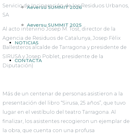
Servicio de Incineración de los Residuos Urbanos,
Aeversu SUMMIT 2026
SA
Aeversu SUMMIT 2025
Al acto intervino Josep M. Tost, director de la
Agencia de Residuos de Catalunya, Josep Fèlix
NOTICIAS
Ballesteros alcalde de Tarragona y presidente de
SIRUSA y Josep Poblet, presidente de la
CONTACTA
Diputación)
Más de un centenar de personas asistieron a la
presentación del libro “Sirusa, 25 años”, que tuvo
lugar en el vestíbulo del teatro Tarragona. Al
finalizar, los asistentes recogieron un ejemplar de
la obra, que cuenta con una profusa