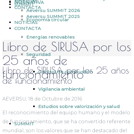
NOTICIAS
NORMATIVA
SUMMIT
CONTACTA
Aeversu SUMMIT 2026
Aeversu SUMMIT 2025
Economía circular
NOTICIAS
CONTACTA
Energías renovables
Libro de SIRUSA por los
Seguridad
25 años de
Libro de SIRUSA por los 25 años
funcionamiento
Control de combustión
de funcionamiento
Vigilancia ambiental
AEVERSU, 18 de Octubre de 2016
Estudios sobre valorización y salud
El reconocimiento del equipo humano y el modelo
de funcionamiento, que se ha convertido referente
SUMMIT
mundial, son los valores que se han destacado del