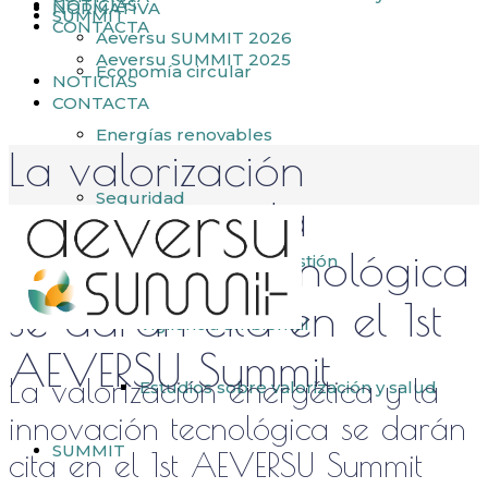
NOTICIAS
NORMATIVA
SUMMIT
CONTACTA
Aeversu SUMMIT 2026
Aeversu SUMMIT 2025
Economía circular
NOTICIAS
CONTACTA
Energías renovables
La valorización
Seguridad
energética y la
innovación tecnológica
Control de combustión
se darán cita en el 1st
Vigilancia ambiental
AEVERSU Summit
La valorización energética y la
Estudios sobre valorización y salud
innovación tecnológica se darán
SUMMIT
cita en el 1st AEVERSU Summit