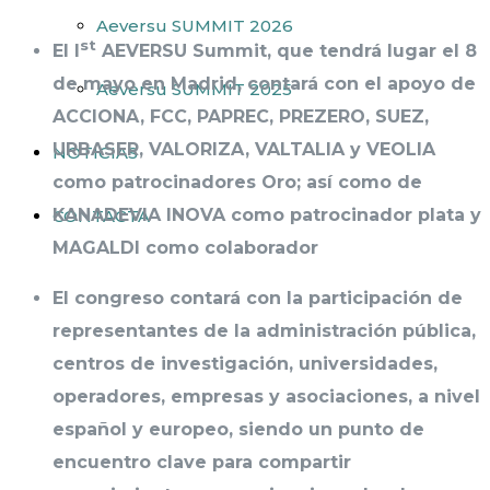
Aeversu SUMMIT 2026
st
El I
AEVERSU Summit, que tendrá lugar el 8
de mayo en Madrid, contará con el apoyo de
Aeversu SUMMIT 2025
ACCIONA, FCC, PAPREC, PREZERO, SUEZ,
URBASER, VALORIZA, VALTALIA y VEOLIA
NOTICIAS
como patrocinadores Oro; así como de
KANADEVIA INOVA como patrocinador plata y
CONTACTA
MAGALDI como colaborador
El congreso contará con la participación de
representantes de la administración pública,
centros de investigación, universidades,
operadores, empresas y asociaciones, a nivel
español y europeo, siendo un punto de
encuentro clave para compartir