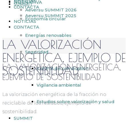
NOTICIAS
NORMATIVA
SUMMIT
CONTACTA
Aeversu SUMMIT 2026
Aeversu SUMMIT 2025
Economía circular
NOTICIAS
CONTACTA
Energías renovables
LA VALORIZACIÓN
Seguridad
ENERGÉTICA, EJEMPLO DE
LA VALORIZACIÓN ENERGÉTICA,
SOSTENIBILIDAD
Control de combustión
EJEMPLO DE SOSTENIBILIDAD
Vigilancia ambiental
La valorización energética de la fracción no
Estudios sobre valorización y salud
reciclable de los residuos, ejemplo de
sostenibilidad.
SUMMIT